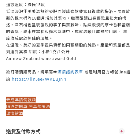
適飲溫度：攝氏15度
低溫浸泡伴隨著溫熱的發酵而製成這款豐富且複雜的梅洛。陳置於
新的橡木桶內18個月增加其質地，繼而醞釀出這優雅且強大的梅
洛。深石榴色呈現強烈的李子與荊棘味，點綴淡淡的摩卡香和蛋糕
的香氣，結束在雪松和橡木氣味中，成就溫暖且成熟的口感。 年
度收成處於極佳的環境。
在溫暖、美好的夏季裡果實都如同預期般的純熟。產量和質量都是
到達到高標 甜度：小於1克/1公升
Air new Zealand wine award Gold
欲訂購酒類商品，請填寫➡️
酒類諮詢表單
或是利用官方帳號line諮
https://lin.ee/WKLBJN1
詢
未成年請勿飲酒
喝酒勿開車 開車勿喝酒
理性飲酒
送貨及付款方式