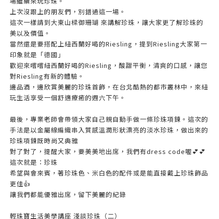
場繼續來玩珍珠。
上次沒跟上的朋友們，別錯過這一場。
這次一樣請到大東山樑御珊瑚 來講解珍珠，讓大家更了解珍珠的
美以及價值。
當然還是要搭配上紐西蘭好喝的Riesling，提到Riesling大家第一
印象就是「德國」
歡迎來嚐嚐紐西蘭好喝的Riesling，酸甜平衡，清爽的口感，讓您
對Riesling有新的體驗。
邊品酒，邊欣賞美麗的珍珠首飾，在台北酷熱的都市叢林中，來紐
玩生活享受一個舒適療癒的週六下午。
最後，專業老師會帶領大家自己親自動手做一條珍珠項鍊。這次的
手法是以金屬線編織串入質感溫潤形狀漂亮的淡水珍珠，做出來的
珍珠項鍊既時尚又典雅
對了對了，提醒大家，要美美地出席，我們有dress code喔💕💕
這次就是：珍珠
希望與會來賓，著珍珠色、米白色的配件或是能直接戴上珍珠飾品
更佳👍
讓我們都能優雅出席，留下美麗的紀錄
輕珠寶生活美學講座 淺談珍珠（二）