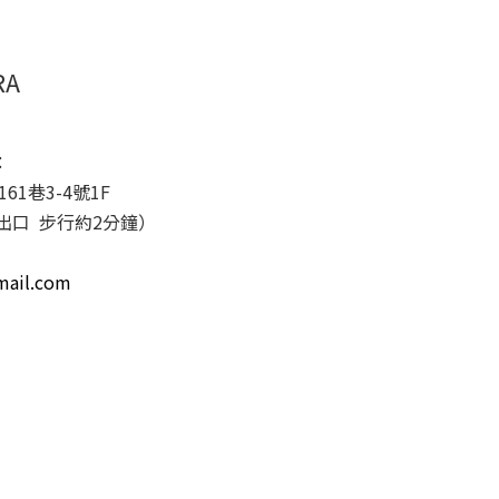
RA
：
1巷3-4號1F
出口 步行約2分鐘）
il.com