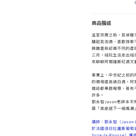
商品描述
溫室效應之助，氣候暖
釀起氣泡酒，喜歡探索
興趣重新認識不同的產
三月，紐玩生活走出紐澳
來聊聊阿爾薩斯紅酒文
事實上，中世紀之前的
的價格還高過白酒。阿
雜誌都專題報導，甚有
許多。
劉永智Jason老師本
窺「黑皮諾下一個風潮
講師：劉永智（Jason 
於法國須日拉廬斯葡萄酒大學（U
Suze-la-Rousse