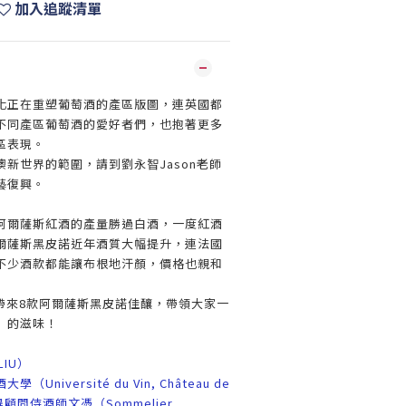
加入追蹤清單
化正在重塑葡萄酒的產區版圖，連英國都
不同產區葡萄酒的愛好者們，也抱著更多
區表現。
新世界的範圍，請到劉永智Jason老師
藝復興。
阿爾薩斯紅酒的產量勝過白酒，一度紅酒
爾薩斯黑皮諾近年酒質大幅提升，連法國
不少酒款都能讓布根地汗顏，價格也親和
次帶來8款阿爾薩斯黑皮諾佳釀，帶領大家一
」的滋味！
LIU）
niversité du Vin, Château de
）獲得顧問侍酒師文憑（Sommelier