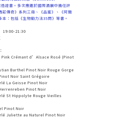
植與釀造證書。多次應邀於國際酒展中擔任評
酒莊傳奇》系列三冊、《品蜜》、《阿爾
多本：包括《生物動力法35問》等書。
:00-21:30
位
：
er Pink Crémant d’Alsace Rosé (Pinot
stian Barthel Pinot Noir Rouge Gorge
Pinot Noir Saint Grégoire
rlé La Geisse Pinot Noir
Herrenreben Pinot Noir
rlé St Hippolyte Rouge Vieilles
el Pinot Noir
lé Juliette au Naturel Pinot Noir