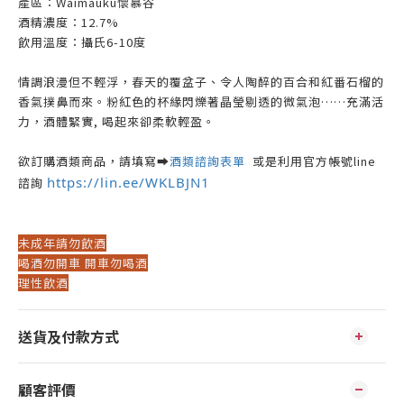
產區：Waimauku懷慕谷
酒精濃度：12.7%
飲用溫度：攝氏6-10度
情調浪漫但不輕浮，春天的覆盆子、令人陶醉的百合和紅番石榴的
香氣撲鼻而來。粉紅色的杯緣閃爍著晶瑩剔透的微氣泡……充滿活
力，酒體緊實, 喝起來卻柔軟輕盈。
欲訂購酒類商品，請填寫➡️
酒類諮詢表單
或是利用官方帳號line
https://lin.ee/WKLBJN1
諮詢
未成年請勿飲酒
喝酒勿開車 開車勿喝酒
理性飲酒
送貨及付款方式
顧客評價