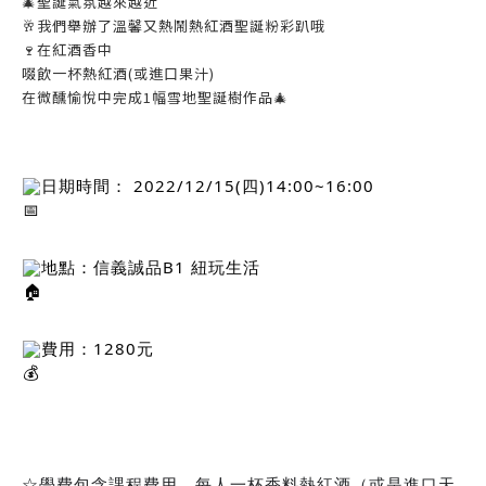
🎄
聖誕氣氛越來越近
🥂
我們舉辦了溫馨又熱鬧熱紅酒聖誕粉彩趴哦
🍷
在紅酒香中
啜飲一杯熱紅酒(或進口果汁)
在微醺愉悅中完成1幅雪地聖誕樹作品
🎄
日期時間： 2022/12/15(四)14:00~16:00
地點：信義誠品B1 紐玩生活
費用：1280元
☆學費包含課程費用、每人一杯香料熱紅酒（或是進口天