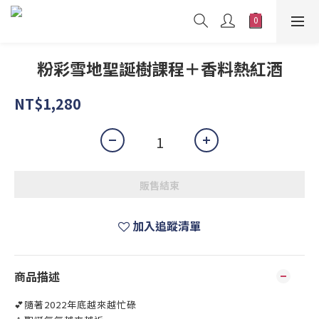
粉彩雪地聖誕樹課程＋香料熱紅酒
NT$1,280
販售結束
加入追蹤清單
商品描述
💕
隨著2022年底越來越忙碌