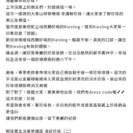
場繼續來玩珍珠。
上次沒跟上的朋友們，別錯過這一場。
這次一樣請到大東山樑御珊瑚 來講解珍珠，讓大家更了解珍珠的
美以及價值。
當然還是要搭配上紐西蘭好喝的Riesling，提到Riesling大家第一
印象就是「德國」
歡迎來嚐嚐紐西蘭好喝的Riesling，酸甜平衡，清爽的口感，讓您
對Riesling有新的體驗。
邊品酒，邊欣賞美麗的珍珠首飾，在台北酷熱的都市叢林中，來紐
玩生活享受一個舒適療癒的週六下午。
最後，專業老師會帶領大家自己親自動手做一條珍珠項鍊。這次的
手法是以金屬線編織串入質感溫潤形狀漂亮的淡水珍珠，做出來的
珍珠項鍊既時尚又典雅
對了對了，提醒大家，要美美地出席，我們有dress code喔💕💕
這次就是：珍珠
希望與會來賓，著珍珠色、米白色的配件或是能直接戴上珍珠飾品
更佳👍
讓我們都能優雅出席，留下美麗的紀錄
輕珠寶生活美學講座 淺談珍珠（二）