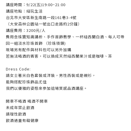
講座時間：9/22(五)19:00~21:00
講座地點：紐玩生活
台北市大安區新生南路一段161巷3-4號
（大安森林公園站一號出口走路約2分鐘）
講座費用：3200元/人
費用含珠寶知識講析、手作首飾教學、一杯紐西蘭白酒、每人可帶
回一組淡水珍珠首飾 （珍珠項鍊)
現場另有配件與材料包可以另外加購
若無法喝酒的賓客，可以換成天然紐西蘭果汁或是咖啡、茶
Dress Code:
請女士著米白色套裝或洋裝，男性西裝或是襯衫，
能夠搭配珍珠飾品尤佳
我們以優雅的姿態來參加這場質感品酒講座。
開車不喝酒 喝酒不開車
未成年禁止飲酒
請理性飲酒
飲酒過量有礙健康