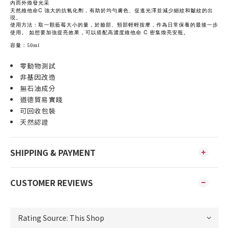
內而外煥發光采
C
天然維他命
強大的抗氧化劑，有助於均勻膚色、促進光澤並減少細紋和皺紋的出
現。
使用方法：取一顆藍莓大小的量，於臉部、頸部輕輕按摩，作為日常保養的最後一步
C
使用。
如想要加強提亮效果，可以搭配高濃度維他命
密集煥亮安瓶。
容量：50ml
零動物測試
非基因改造
無石油成分
道德貿易實踐
可回收包裝
天然認證
SHIPPING & PAYMENT
CUSTOMER REVIEWS