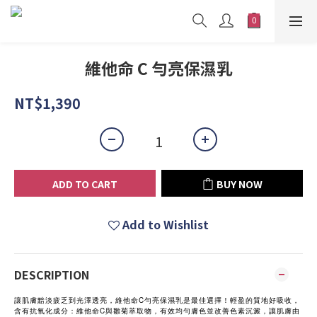
維他命 C 勻亮保濕乳
NT$1,390
ADD TO CART
BUY NOW
Add to Wishlist
DESCRIPTION
C
讓肌膚黯淡疲乏到光澤透亮，維他命
勻亮保濕乳是最佳選擇！輕盈的質地好吸收，
C
含有抗氧化成分：維他命
與雛菊萃取物，有效均勻膚色並改善色素沉澱，讓肌膚由