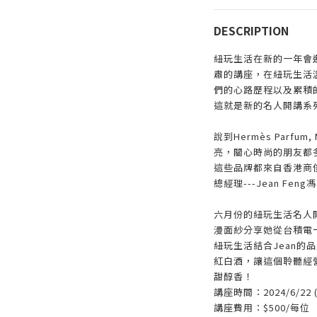
DESCRIPTION
紐玩生活在新的一年會
肅的講座，在紐玩生活
們的心路歷程以及累積
這就是新的名人開講系
說到Hermès Parfum, 
亮，關心時尚的朋友都
這些品牌都來自香港商
總經理---Jean F
六月份的紐玩生活名人開
漫面紗分享她從台積電
紐玩生活結合Jean的
紅白酒，讓這個聆聽經
甜醇香！
講座時間：2024/6/22 (Sa
講座費用：$500/每位