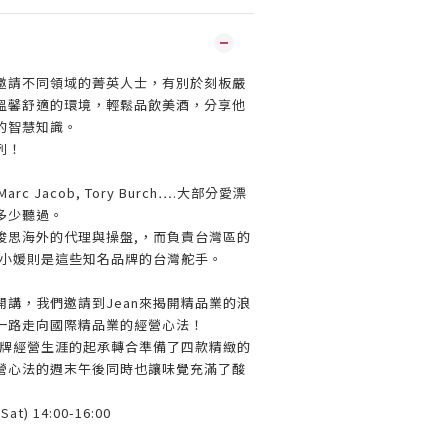
邀請不同領域的菁英人士，有別於刻板嚴
溫馨舒適的環境，輕鬆品飲美酒，分享他
的智慧知識。
列！
Marc Jacob, Tory Burch….大部分愛漂
多少聽過。
俊思海外的代理與操盤,，而負責台灣區的
eng馮小媛則是這些知名品牌的台灣舵手。
講，我們邀請到Jean來揭開精品業的浪
一路走向國際精品業的經營心法！
品牌經營生涯的起承轉合準備了四款精緻的
營心法的週末午後同時也讓味覺充滿了酸
t) 14:00-16:00