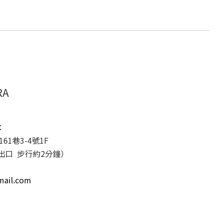
RA
：
1巷3-4號1F
出口 步行約2分鐘）
il.com