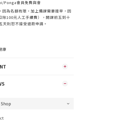
i/Ponga會員免費與會
，因為名額有限，加上備課需要提早，因
扣除100元人工手續費），開課前五到十
前五天則恕不接受退款申請。
健康
ENT
WS
ct