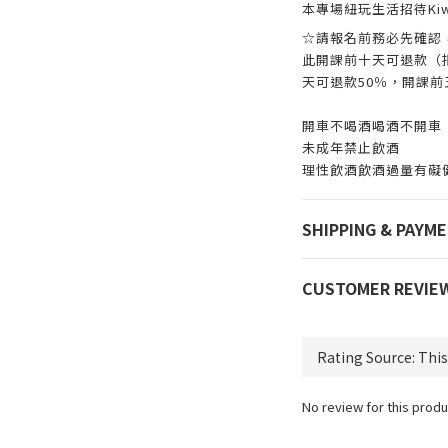
本專場紐玩生活招待Kiw
☆請報名前務必先確認
此開課前十天可退款（
天可退款50％，開課
開車不喝酒喝酒不開車
未成年禁止飲酒
理性飲酒飲酒過量有礙
SHIPPING & PAYM
CUSTOMER REVIE
No review for this produ